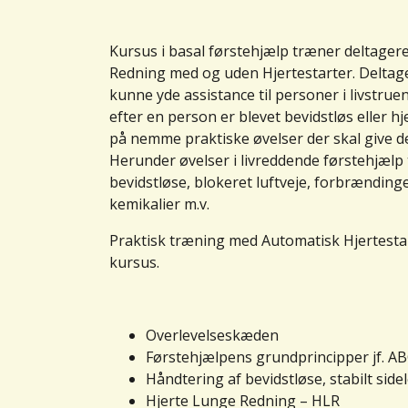
Kursus i basal førstehjælp træner deltager
Redning med og uden Hjertestarter. Deltage
kunne yde assistance til personer i livstruen
efter en person er blevet bevidstløs eller 
på nemme praktiske øvelser der skal give del
Herunder øvelser i livreddende førstehjælp 
bevid­stløse, blokeret luftveje, forbrændin
kemikalier m.v.
Praktisk træning med Automatisk Hjertesta
kursus.
Overlevelseskæden
Førstehjælpens grundprincipper jf. A
Håndtering af bevidstløse, stabilt sidel
Hjerte Lunge Redning – HLR