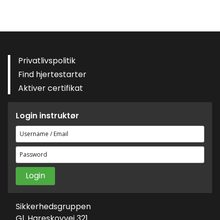
Privatlivspolitik
Find hjertestarter
Aktiver certifikat
Login instruktør
Brugernavn
eller
Adgangskode
e-
mailadresse
Sikkerhedsgruppen
Gl. Hareskovvej 321