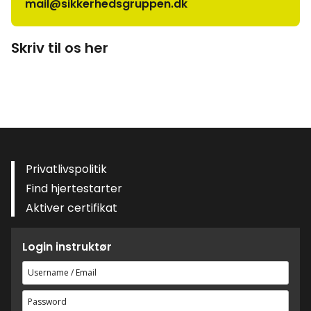
mail@sikkerhedsgruppen.dk
Skriv til os her
Privatlivspolitik
Find hjertestarter
Aktiver certifikat
Login instruktør
Brugernavn
eller
Adgangskode
e-