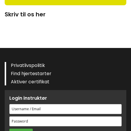
Skriv til os her
Privatlivspolitik
Find hjertestarter
Aktiver certifikat
Login instruktør
Brugernavn
eller
Adgangskode
e-
mailadresse