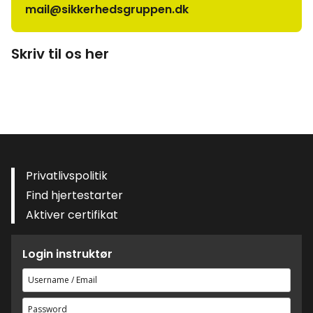
mail@sikkerhedsgruppen.dk
Skriv til os her
Privatlivspolitik
Find hjertestarter
Aktiver certifikat
Login instruktør
Brugernavn
eller
Adgangskode
e-