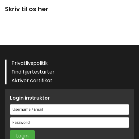
Skriv til os her
Privatlivspolitik
Find hjertestarter
Aktiver certifikat
Login instruktør
Brugernavn
eller
Adgangskode
e-
mailadresse