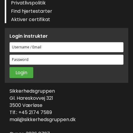
Privatlivspolitik
Find hjertestarter
Aktiver certifikat
Login instruktør
Brugernavn
eller
Adgangskode
e-
mailadresse
Sikkerhedsgruppen
Gl. Hareskovvej 321
3500 Værløse
Tlf.: +45 2174 7589
mail@sikkerhedsgruppen.dk