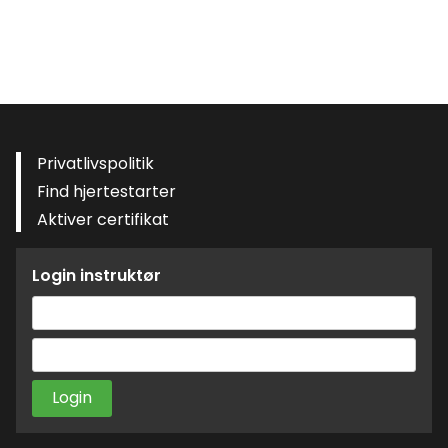
Privatlivspolitik
Find hjertestarter
Aktiver certifikat
Login instruktør
Brugernavn
eller
Adgangskode
e-
mailadresse