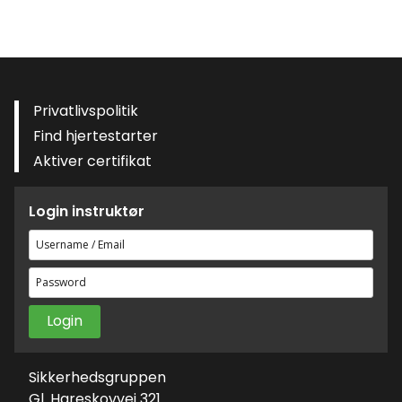
Privatlivspolitik
Find hjertestarter
Aktiver certifikat
Login instruktør
Brugernavn
eller
Adgangskode
e-
mailadresse
Sikkerhedsgruppen
Gl. Hareskovvej 321