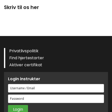
Skriv til os her
Privatlivspolitik
Find hjertestarter
Aktiver certifikat
Login instruktør
Brugernavn
eller
Adgangskode
e-
mailadresse