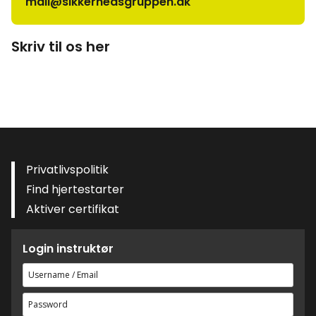
mail@sikkerhedsgruppen.dk
Skriv til os her
Privatlivspolitik
Find hjertestarter
Aktiver certifikat
Login instruktør
Brugernavn
eller
Adgangskode
e-