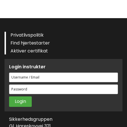
Privatlivspolitik
Find hjertestarter
Aktiver certifikat
Login instruktør
Brugernavn
eller
Adgangskode
e-
mailadresse
Sikkerhedsgruppen
Gl. Hareskovvej 321