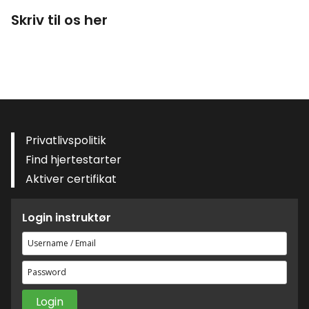
Skriv til os her
Privatlivspolitik
Find hjertestarter
Aktiver certifikat
Login instruktør
Brugernavn
eller
Adgangskode
e-
mailadresse