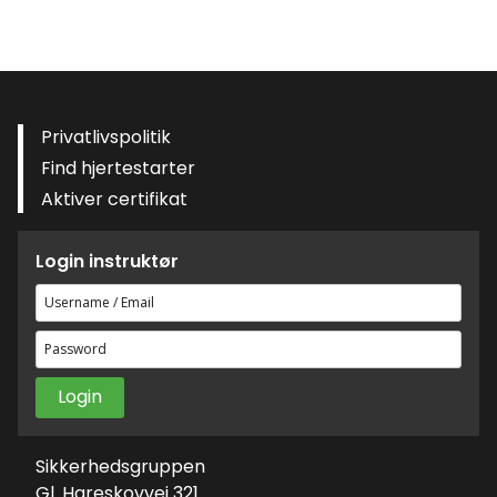
Privatlivspolitik
Find hjertestarter
Aktiver certifikat
Login instruktør
Brugernavn
eller
Adgangskode
e-
mailadresse
Sikkerhedsgruppen
Gl. Hareskovvej 321