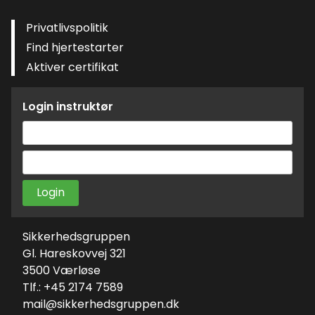
Privatlivspolitik
Find hjertestarter
Aktiver certifikat
Login instruktør
Brugernavn
eller
Adgangskode
e-
mailadresse
Sikkerhedsgruppen
Gl. Hareskovvej 321
3500 Værløse
Tlf.: +45 2174 7589
mail@sikkerhedsgruppen.dk