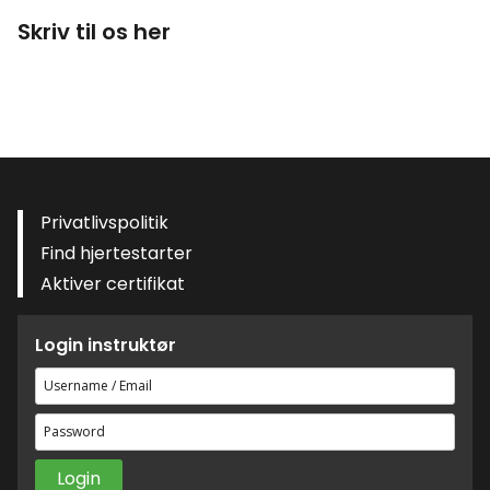
Skriv til os her
Privatlivspolitik
Find hjertestarter
Aktiver certifikat
Login instruktør
Brugernavn
eller
Adgangskode
e-
mailadresse