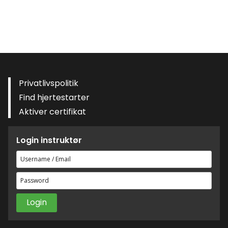
Privatlivspolitik
Find hjertestarter
Aktiver certifikat
Login instruktør
Brugernavn
eller
Adgangskode
e-
mailadresse