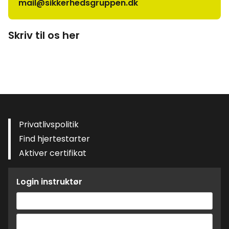
mail@sikkerhedsgruppen.dk
Skriv til os her
Privatlivspolitik
Find hjertestarter
Aktiver certifikat
Login instruktør
Brugernavn
eller
Adgangskode
e-