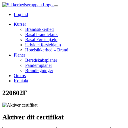
Log ind
Kurser
Brandsikkerhed
Basal brandteknik
Basal Førstehjælp
Udvidet førstehjælp
Hotelsikkerhed – Brand
Planer
Beredskabsplaner
Pandemiplaner
Brandtegninger
Om os
Kontakt
220602F
Aktiver dit certifikat