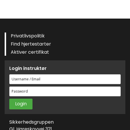
Privatlivspolitik
Find hjertestarter
Aktiver certifikat
Login instruktør
Brugernavn
eller
Adgangskode
e-
mailadresse
Sikkerhedsgruppen
Gl. Hareskovvej 321